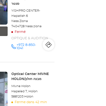
:
סנטר
Center
YISHPRO CENTER-
NETANYA
Hapatish 6
Ness Ziona
-
7404728 Ness ziona
POLEG/נתניה
Fermé
OPTIQUE & AUDITION
פולג
+972 8-850-
Itinéraire
jusqu'au
Appeler le
1041
point de
vente
point
Optical
Center
de
NESS
ZIONA -
YISHPRO
vente
Point
Optical Center MIVNE
CENTER/נס
ציונה -
de
HOLON/מבנה חולון
ישפרו סנטר
Optical
vente
au
Mivne Holon
:
Center
Hapeled 7, Holon
5881203 Holon
NESS
Ferme dans 42 min