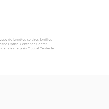
HASAYARIM
es de lunettes, solaires, lentilles
agasins Optical Center de Center
e dans le magasin Optical Center le