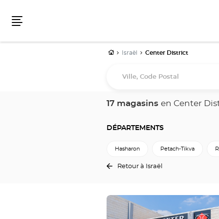
Menu
Accueil
Israël
Center District
Ville,
Code
Postal
17 magasins
en Center Dist
DÉPARTEMENTS
Hasharon
Petach-Tikva
R
Retour à Israël
Appuyer
sur
la