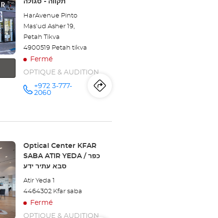
תקווה - סגולה
:
HarAvenue Pinto
Mas'ud Asher 19,
Petah Tikva
4900519 Petah tikva
Fermé
OPTIQUE & AUDITION
+972 3-777-
Itinéraire
jusqu'au
Appeler le
2060
point de
vente
point
Optical
Center
de
PETAH
TIKVA -
SEGULA/פתח
vente
Point
Optical Center KFAR
תקווה -
סגולה au
de
SABA ATIR YEDA / כפר
Optical
vente
סבא עתיר ידע
:
Center
Atir Yeda 1
4464302 Kfar saba
PETAH
Fermé
TIKVA
OPTIQUE & AUDITION