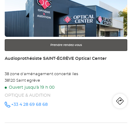
Appuyer
ve
sur
Au
la
touche
GR
ENTRÉE
pour
Opt
obtenir
Ce
Prendre rendez-vous
de
plus
Point
Audioprothésiste SAINT-ÉGRÈVE Optical Center
amples
de
informations
vente
38 zone d'aménagement concerté Iles
:
38120 Saint egrève
Ouvert jusqu'à 19 h 00
OPTIQUE & AUDITION
Iti
jus
+33 4 28 69 68 68
Appeler le
point de
vente
poi
Audioprothésiste
SAINT-
de
ÉGRÈVE
Optical