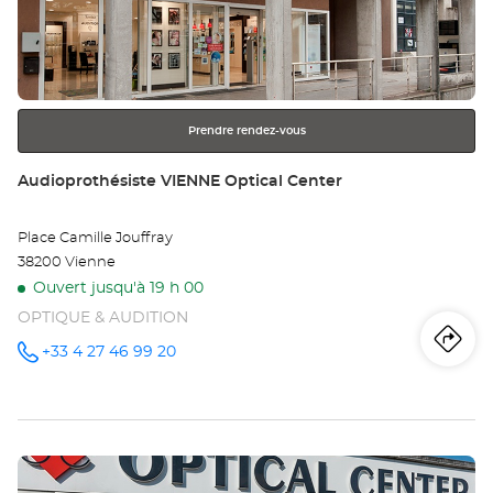
Au
la
touche
SA
ENTRÉE
pour
SU
obtenir
SA
Prendre rendez-vous
de
plus
Opt
Point
Audioprothésiste VIENNE Optical Center
amples
de
Ce
informations
vente
Place Camille Jouffray
:
38200 Vienne
Ouvert jusqu'à 19 h 00
OPTIQUE & AUDITION
Iti
jus
+33 4 27 46 99 20
Appeler le
point de
vente
poi
Audioprothésiste
VIENNE
de
Optical
Center au
Appuyer
ve
sur