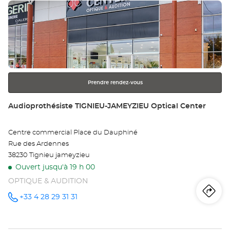
Appuyer
Center au
ve
sur
Au
la
touche
SA
ENTRÉE
pour
ÉG
obtenir
Opt
Prendre rendez-vous
de
plus
Ce
Point
Audioprothésiste TIGNIEU-JAMEYZIEU Optical Center
amples
de
informations
vente
Centre commercial Place du Dauphiné
:
Rue des Ardennes
38230 Tignieu jameyzieu
Ouvert jusqu'à 19 h 00
OPTIQUE & AUDITION
Iti
jus
+33 4 28 29 31 31
Appeler le
point de
vente
poi
Audioprothésiste
TIGNIEU-