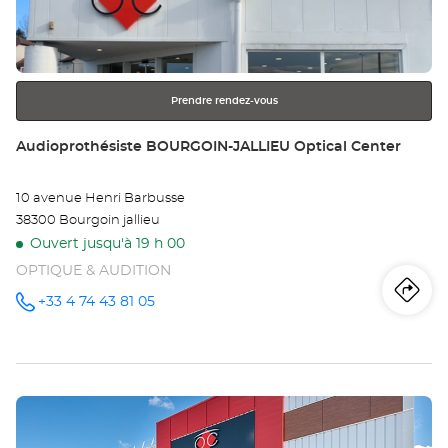
touche
Opt
ENTRÉE
pour
Ce
obtenir
Prendre rendez-vous
de
plus
Point
Audioprothésiste BOURGOIN-JALLIEU Optical Center
amples
de
informations
vente
10 avenue Henri Barbusse
:
38300 Bourgoin jallieu
Ouvert jusqu'à 19 h 00
OPTIQUE & AUDITION
Iti
jus
+33 4 74 43 81 05
Appeler le
point de
vente
poi
Audioprothésiste
BOURGOIN-
de
JALLIEU
Optical
Appuyer
Center au
ve
sur