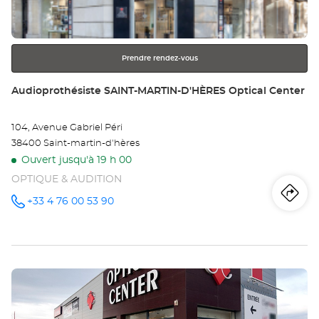
SA
ENTRÉE
pour
MA
obtenir
Opt
Prendre rendez-vous
de
plus
Ce
Point
Audioprothésiste SAINT-MARTIN-D'HÈRES Optical Center
amples
de
informations
vente
104, Avenue Gabriel Péri
:
38400 Saint-martin-d'hères
Ouvert jusqu'à 19 h 00
OPTIQUE & AUDITION
Iti
jus
+33 4 76 00 53 90
Appeler le
point de
vente
poi
Audioprothésiste
SAINT-
de
MARTIN-
D'HÈRES
Appuyer
Optical
ve
Center au
sur
Au
la