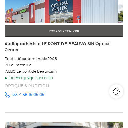
Au
la
touche
BO
ENTRÉE
pour
JA
obtenir
Opt
Prendre rendez-vous
de
plus
Ce
Point
Audioprothésiste LE PONT-DE-BEAUVOISIN Optical
amples
de
Center
informations
vente
Route départementale 1006
:
ZI La Baronnie
73330 Le pont de beauvoisin
Ouvert jusqu'à 19 h 00
OPTIQUE & AUDITION
Iti
jus
+33 4 58 15 05 05
Appeler le
point de
vente
poi
Audioprothésiste
LE PONT-
de
DE-
BEAUVOISIN
Appuyer
Optical
ve