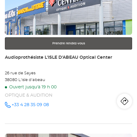
ve
sur
Au
la
touche
VO
ENTRÉE
pour
Opt
obtenir
Ce
Prendre rendez-vous
de
plus
Point
Audioprothésiste L'ISLE D'ABEAU Optical Center
amples
de
informations
vente
26 rue de Sayes
:
38080 L'isle d'abeau
Ouvert jusqu'à 19 h 00
OPTIQUE & AUDITION
Iti
jus
+33 4 28 35 09 08
Appeler le
point de
vente
poi
Audioprothésiste
L'ISLE
de
D'ABEAU
Optical
Appuyer
Center au