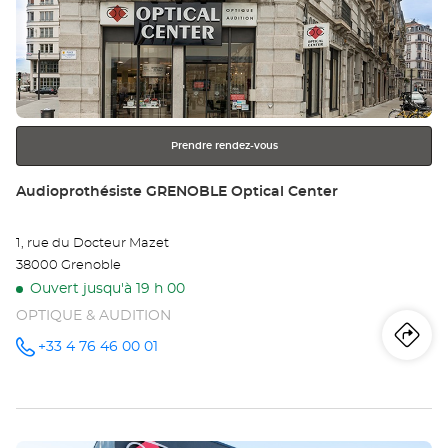
ve
sur
Au
la
touche
CR
ENTRÉE
pour
Opt
obtenir
Ce
Prendre rendez-vous
de
plus
Point
Audioprothésiste GRENOBLE Optical Center
amples
de
informations
vente
1, rue du Docteur Mazet
:
38000 Grenoble
Ouvert jusqu'à 19 h 00
OPTIQUE & AUDITION
Iti
jus
+33 4 76 46 00 01
Appeler le
point de
vente
poi
Audioprothésiste
GRENOBLE
de
Optical
Center au