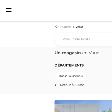
Menu
Accueil
Suisse
Vaud
Ville,
Code
Postal
Un magasin
en Vaud
DÉPARTEMENTS
Ouest-Lausannois
Retour à Suisse
Appuyer
sur
la