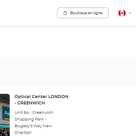
Boutique en ligne
Français
Cha
canadie
la
lang
Point
Optical Center LONDON
de
- GREENWICH
vente
Unit 6A - Greenwich
:
Shopping Park -
Bugsby's Way New
Charlton