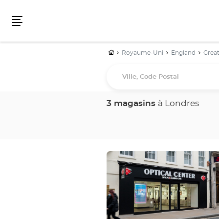
Menu
Accueil
Royaume-Uni
England
Grea
Ville,
Code
Postal
3 magasins
à Londres
Appuyer
sur
la
touche
ENTRÉE
pour
obtenir