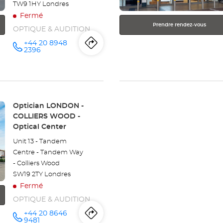
TW9 1HY Londres
de
Fermé
plus
Prendre rendez-vous
OPTIQUE & AUDITION
amples
informations
+44 20 8948
Itinéraire
jusqu'au
Appeler le
2396
point de
vente
point
Opticien
LONDON -
de
RICHMOND
Optical
Center au
vente
Point
Optician LONDON -
de
COLLIERS WOOD -
Opticien
vente
Optical Center
:
LONDON
Unit 13 - Tandem
Centre - Tandem Way
-
- Colliers Wood
RICHMOND
SW19 2TY Londres
Fermé
Optical
OPTIQUE & AUDITION
Center
+44 20 8646
Itinéraire
jusqu'au
Appeler le
9481