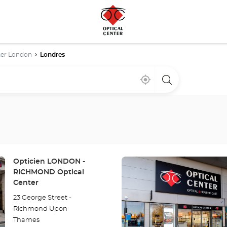
ter London
Londres
À
,
un
proximité
trouver
point
un
de
point
vente
de
Optical
vente
Center
Optical
Center
Appuyer
Point
Opticien LONDON -
sur
de
RICHMOND Optical
la
vente
Center
:
touche
23 George Street -
ENTRÉE
Richmond Upon
pour
Thames
obtenir