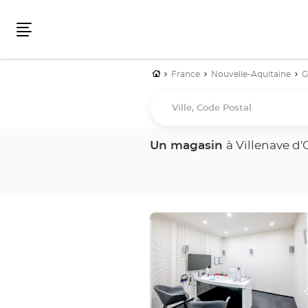
Menu
Accueil
France
Nouvelle-Aquitaine
G
Ville,
Code
Postal
Un magasin
à Villenave d
Appuyer
sur
la
touche
ENTRÉE
pour
obtenir