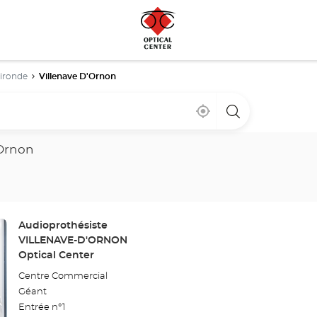
ironde
Villenave D'Ornon
À
,
un
proximité
trouver
point
un
de
point
vente
'Ornon
de
Optical
vente
Center
Optical
Center
Point
Audioprothésiste
de
VILLENAVE-D'ORNON
vente
Optical Center
:
Centre Commercial
Géant
Entrée n°1