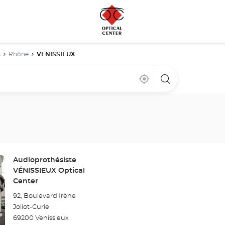
s
Rhône
VENISSIEUX
À
,
un
proximité
trouver
point
un
de
point
vente
de
Optical
vente
Center
Optical
Center
Point
Audioprothésiste
de
VÉNISSIEUX Optical
vente
Center
:
92, Boulevard Irène
Joliot-Curie
69200 Venissieux