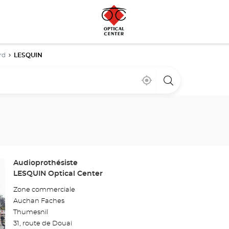
rd
LESQUIN
À
,
un
proximité
trouver
point
un
de
point
vente
de
Optical
vente
Center
Optical
Center
Point
Audioprothésiste
de
LESQUIN Optical Center
vente
Zone commerciale
:
Auchan Faches
Thumesnil
31, route de Douai