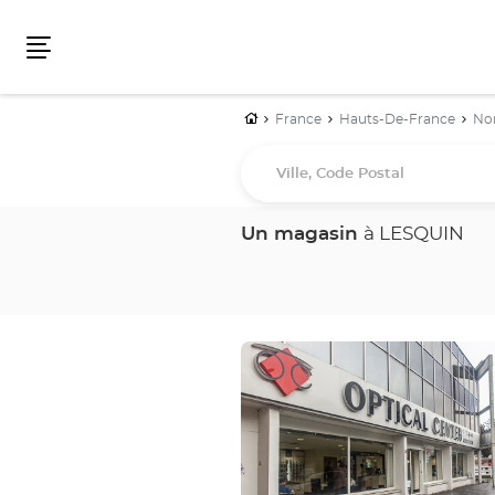
Menu
Accueil
France
Hauts-De-France
No
Ville,
Code
Postal
Un magasin
à LESQUIN
Appuyer
sur
la
touche
ENTRÉE
pour
obtenir