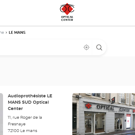
he
LE MANS
À
,
un
proximité
trouver
point
un
de
point
vente
de
Optical
vente
Center
Optical
Center
Appuyer
Point
Audioprothésiste LE
sur
de
MANS SUD Optical
la
vente
Center
:
touche
11, rue Roger de la
ENTRÉE
Fresnaye
pour
72100 Le mans
obtenir