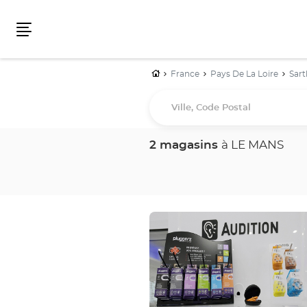
Menu
Accueil
France
Pays De La Loire
Sart
Ville,
Code
Postal
2 magasins
à LE MANS
Appuyer
sur
la
touche
ENTRÉE
pour
obtenir