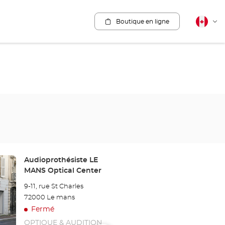
Boutique en ligne
Français
Cha
canadie
la
lang
Point
Audioprothésiste LE
de
MANS Optical Center
vente
9-11, rue St Charles
:
72000 Le mans
Fermé
OPTIQUE & AUDITION