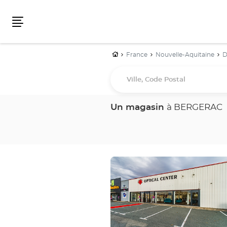
Menu
Accueil
France
Nouvelle-Aquitaine
D
Ville,
Code
Postal
Un magasin
à BERGERAC
Appuyer
sur
la
touche
ENTRÉE
pour
obtenir