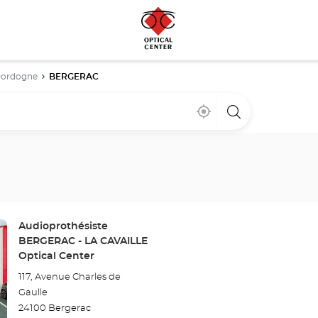
ordogne
BERGERAC
À
,
un
proximité
trouver
point
un
de
point
vente
de
Optical
vente
Center
Optical
Center
Point
Audioprothésiste
de
BERGERAC - LA CAVAILLE
vente
Optical Center
:
117, Avenue Charles de
Gaulle
24100 Bergerac