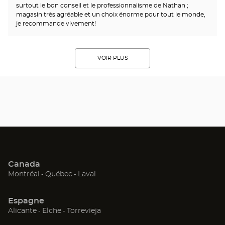
surtout le bon conseil et le professionnalisme de Nathan ;
magasin très agréable et un choix énorme pour tout le monde,
je recommande vivement!
VOIR PLUS
Canada
(ouvre
(ouvre
(ouvre
Montréal
Québec
Laval
dans
dans
dans
une
une
une
Espagne
nouvelle
nouvelle
nouvelle
(ouvre
(ouvre
(ouvre
Alicante
Elche
Torrevieja
fenêtre)
fenêtre)
fenêtre)
dans
dans
dans