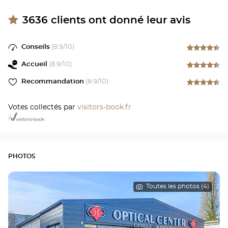
3636
clients ont donné leur avis
Conseils
(
8.9
/10)
Accueil
(
8.9
/10)
Recommandation
(
8.9
/10)
Votes collectés par
visitors-book.fr
PHOTOS
Toutes les photos (4)