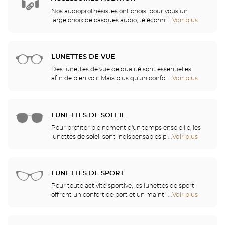
de
Optical
Nos audioprothésistes ont choisi pour vous un
Center
large choix de casques audio, télécommandes,
...Voir plus
de
Audioprothésiste
téléphones, réveils, chargeurs et autres accessoires
points
pour améliorer de façon significative votre confort
de
au quotidien.
vente
LUNETTES DE VUE
de
Optical
Des lunettes de vue de qualité sont essentielles
Center
afin de bien voir. Mais plus qu'un confort visuel, les
...Voir plus
de
Audioprothésiste
lunettes sont également un accessoire de mode et
points
un vecteur d'identité. C'est pourquoi nous vous
de
proposons, dans l'ensemble de nos magasins, un
vente
choix illimité de lunettes Ray-Ban, Police, Guess et
LUNETTES DE SOLEIL
de
bien d'autres marques.
Optical
Pour profiter pleinement d'un temps ensoleillé, les
Center
lunettes de soleil sont indispensables pour se
...Voir plus
de
Audioprothésiste
protéger des UV. Venez découvrir nos collections de
points
lunettes solaires parmi les plus grandes marques
de
telles que Ray-Ban, Persol, Gucci et tant d'autres !
vente
LUNETTES DE SPORT
de
Optical
Pour toute activité sportive, les lunettes de sport
Center
offrent un confort de port et un maintien optimal
...Voir plus
de
Audioprothésiste
vous permettant de pratiquer sans gêne. Optical
points
Center vous propose une large gamme de lunettes
de
de sport, masques de plongée et de ski, adaptables