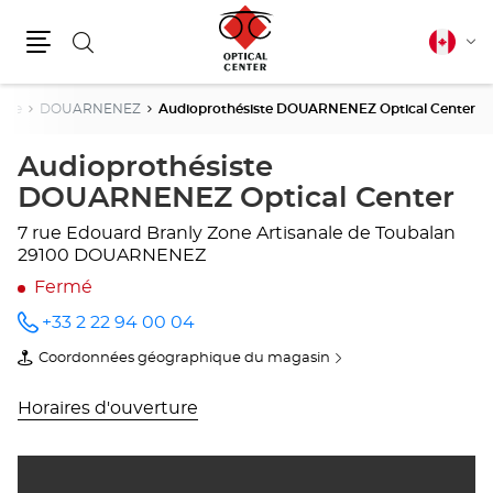
Rechercher
Français
Cha
canadie
Menu
la
lang
tère
DOUARNENEZ
Audioprothésiste DOUARNENEZ Optical Center
Audioprothésiste
DOUARNENEZ Optical Center
7 rue Edouard Branly
Zone Artisanale de Toubalan
29100 DOUARNENEZ
Fermé
+33 2 22 94 00 04
Appeler
le point
Coordonnées géographique du magasin
de vente
du
Audioprothésiste
point
DOUARNENEZ
de
Horaires d'ouverture
Optical
vente
Center
Audioprothésiste
au
DOUARNENEZ
Optical
Center