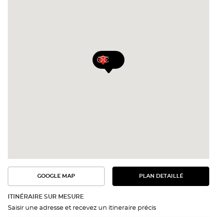
GOOGLE MAP
PLAN DETAILLÉ
VOIR
VOIR
LE
L'ITINÉRAIRE
PLAN
DANS
DÉTAILLÉ
ITINÉRAIRE SUR MESURE
GOOGLE
Saisir une adresse et recevez un itineraire précis
MAP