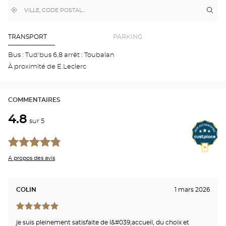
,
À
Itin
jus
trouver
proximité
poi
un
de
point
de
ven
TRANSPORT
PARKING
vente
Aud
Optical
DO
Bus : Tud'bus 6,8 arrêt : Toubalan
Center
Opti
À proximité de E.Leclerc
Cen
COMMENTAIRES
4.8
sur 5
A propos des avis
COLIN
1 mars 2026
je suis pleinement satisfaite de l&#039;accueil, du choix et