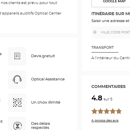
GOOGLE MAP
nos clients est prévu pour tout
VOIR
L'ITINÉR
DANS
'appareils auditifs Optical Center
ITINÉRAIRE SUR 
GOOGLE
MAP
Saisir une adresse et
,
À
trouver
proximité
un
point
de
TRANSPORT
vente
e
Optical
Devis gratuit
À l'intérieur du Cent
Center
Optical Assistance
COMMENTAIRES
4.8
sur 5
:
Un choix illimité
A propos des avis
it
Des délais
respectés