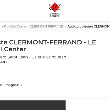
s
Puy-De-Dôme
CLERMONT FERRAND
Audioprothésiste CLERMONT
iste CLERMONT-FERRAND - LE
l Center
ard Saint Jean - Galerie Saint Jean
AND
 du magasin