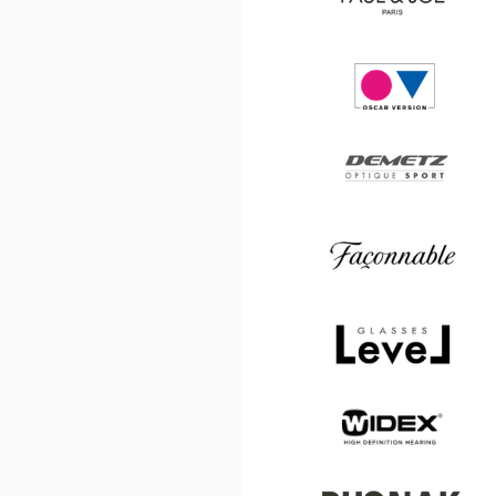
Laurent
Paul
&
Joe
Oscar
version
Demetz
Façonnable
Level