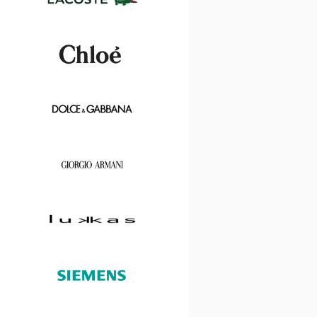
Ford
Lacoste
Chloé
Dolce
&
Gabbana
Georgio
Armani
Lukkas