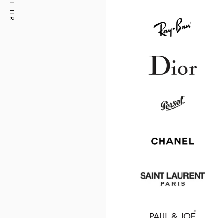
NEWSLETTER
DU
POINT
DE
VENTE
AUDIOPROTHÉSISTE
CLERMONT-
FERRAND
-
LE
BREZET
Ray
OPTICAL
CENTER
Ban
Dior
Persol
Chanel
Saint