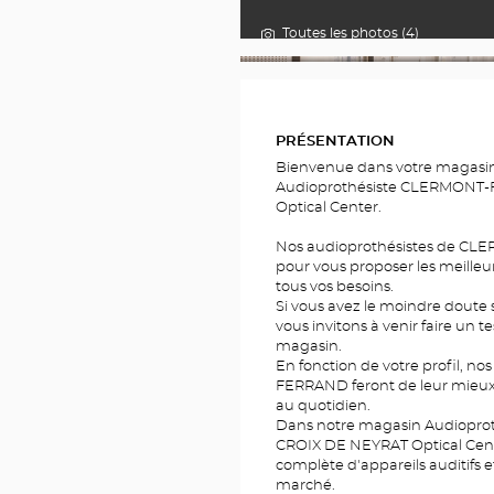
Toutes les photos (4)
PHOTOS
PRÉSENTATION
Bienvenue dans votre magasin 
Audioprothésiste CLERMONT
Optical Center.
Nos audioprothésistes de CL
pour vous proposer les meilleu
tous vos besoins.
Si vous avez le moindre doute s
vous invitons à venir faire un te
magasin.
En fonction de votre profil, 
FERRAND feront de leur mieux
au quotidien.
Dans notre magasin Audiopr
CROIX DE NEYRAT Optical Cen
complète d'appareils auditifs e
marché.