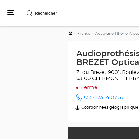
Rechercher
Menu
Accueil
France
Auvergne-Rhône-Alpe
Audioprothés
BREZET Optica
ZI du Brezet
9001, Boulev
63100 CLERMONT FERR
Fermé
+33 4 73 14 07 57
Appeler
le point
Coordonnées géographique
du
de vente
point
Audioprothésiste
de
CLERMONT-
vente
FERRAND
Audioprothésiste
- LE
CLERMONT-
BREZET