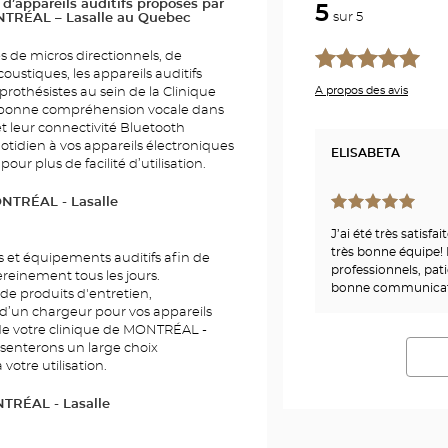
’appareils auditifs proposés par
5
sur 5
ONTRÉAL – Lasalle au Quebec
s de micros directionnels, de
stiques, les appareils auditifs
A propos des avis
rothésistes au sein de la Clinique
 bonne compréhension vocale dans
t leur connectivité Bluetooth
tidien à vos appareils électroniques
ELISABETA
 pour plus de facilité d’utilisation.
ONTRÉAL - Lasalle
J’ai été très satisfa
très bonne équipe!
 et équipements auditifs afin de
professionnels, pati
ereinement tous les jours.
bonne communicati
de produits d'entretien,
 d’un chargeur pour vos appareils
s de votre clinique de MONTRÉAL -
ésenterons un large choix
votre utilisation.
NTRÉAL - Lasalle