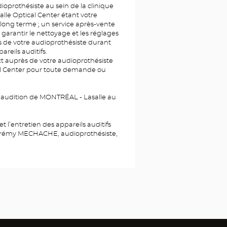
dioprothésiste au sein de la clinique
lle Optical Center étant votre
e long terme ; un service après-vente
 garantir le nettoyage et les réglages
ès de votre audioprothésiste durant
areils auditifs.
t auprès de votre audioprothésiste
l Center pour toute demande ou
d’audition de MONTRÉAL - Lasalle au
et l’entretien des appareils auditifs
 Jérémy MECHACHE, audioprothésiste,