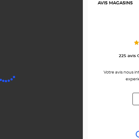
AVIS MAGASINS
Optical
vente
Center
Optica
PLACE
LASALLE
Cente
au
PLAC
LASAL
225 avis 
Votre avis nous i
experi