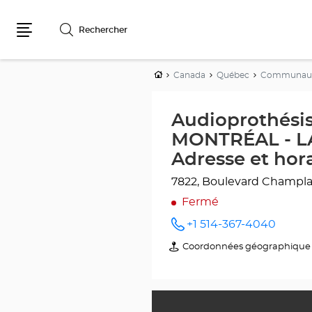
Rechercher
Menu
Accueil
Canada
Québec
Communauté
Audioprothésis
MONTRÉAL - LA
Adresse et hor
7822, Boulevard Champla
Fermé
+1 514-367-4040
Appeler
le point
Coordonnées géographique
du
de vente
point
Optical
de
Center
vente
PLACE
Optical
LASALLE
Center
au