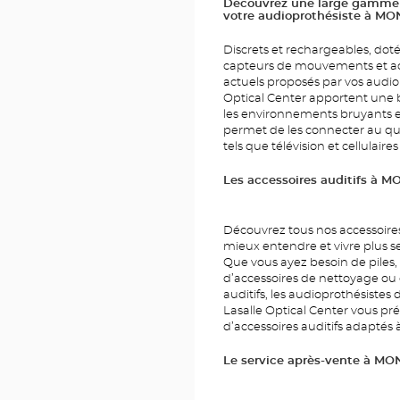
CENTER
Découvrez une large gamme d
PLACE
votre audioprothésiste à M
LASALLE
Discrets et rechargeables, doté
capteurs de mouvements et acou
actuels proposés par vos audiop
Optical Center apportent une
les environnements bruyants e
permet de les connecter au quo
tels que télévision et cellulaires
Les accessoires auditifs à M
Découvrez tous nos accessoires
mieux entendre et vivre plus s
Que vous ayez besoin de piles, 
d’accessoires de nettoyage ou
auditifs, les audioprothésiste
Lasalle Optical Center vous pr
d’accessoires auditifs adaptés à 
Le service après-vente à MO