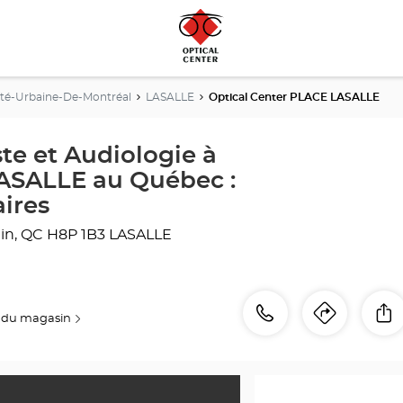
-Urbaine-De-Montréal
LASALLE
Optical Center PLACE LASALLE
te et Audiologie à
SALLE au Québec :
aires
in, QC
H8P 1B3 LASALLE
Appeler
Appeler
P
 du magasin
Itinéra
jusqu'
le
point
point
de
de
vente