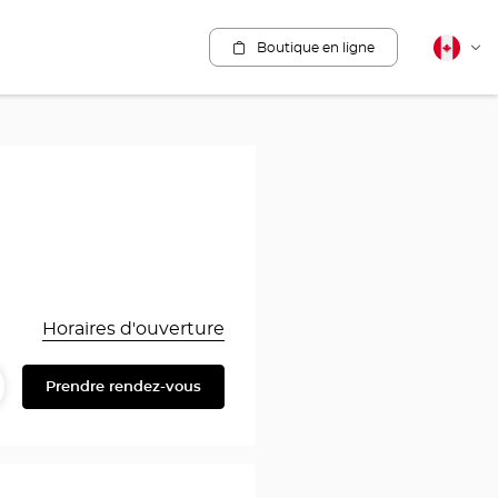
Boutique en ligne
Français
Cha
canadie
la
lang
Horaires d'ouverture
Prendre rendez-vous
artager
ire
au