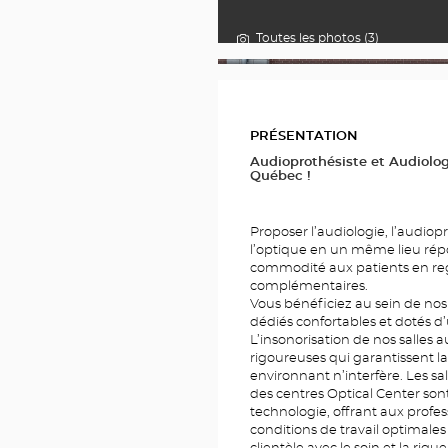
Toutes les photos (3)
PHOTOS
PRÉSENTATION
Audioprothésiste et Audiolo
Québec !
Proposer l’audiologie, l’audiop
l’optique en un même lieu répo
commodité aux patients en reg
complémentaires.
Vous bénéficiez au sein de nos
dédiés confortables et dotés d
L’insonorisation de nos salles
rigoureuses qui garantissent la f
environnant n’interfère. Les sa
des centres Optical Center so
technologie, offrant aux profes
conditions de travail optimales 