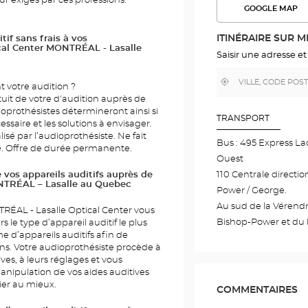
eur exigés par ces professions.
GOOGLE MAP
VOIR
L'ITINÉR
DANS
ITINÉRAIRE SUR 
f sans frais à vos
GOOGLE
cal Center MONTRÉAL - Lasalle
MAP
Saisir une adresse et
,
À
 votre audition ?
trouver
proximité
uit de votre d'audition auprès de
un
point
ioprothésistes détermineront ainsi si
de
TRANSPORT
saire et les solutions à envisager.
vente
Optical
lisé par l’audioprothésiste. Ne fait
Bus : 495 Express Lac
Center
llé. Offre de durée permanente.
Ouest
110 Centrale directio
 vos appareils auditifs auprès de
ONTRÉAL – Lasalle au Quebec
Power / George.
Au sud de la Vérendr
RÉAL - Lasalle Optical Center vous
Bishop-Power et du
s le type d’appareil auditif le plus
d’appareils auditifs afin de
ns. Votre audioprothésiste procède à
ves, à leurs réglages et vous
ipulation de vos aides auditives
ier au mieux.
COMMENTAIRES