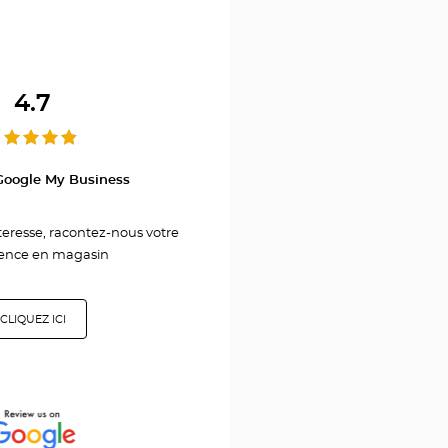
l
r
4.7
E
LE
Google My Business
nteresse, racontez-nous votre
ence en magasin
CLIQUEZ ICI