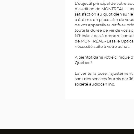
L'objectif principal de votre au
d’audition de MONTRÉAL - Lasa
satisfaction au quotidien sur l
a été mis en place afin de vous
de vos appareils auditifs aupr
toute la durée de vie de vos app
N'hésitez pas à prendre contac
de MONTRÉAL - Lasalle Optica
nécessité suite à votre achat.
A bientôt dans votre clinique 
Québec !
La vente, la pose, l’ajustement 
sont des services fournis par
société audiocan inc.