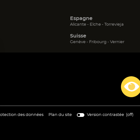
Espagne
(ouvre
(ouvre
(ouvre
Alicante
Elche
Torrevieja
dans
dans
dans
Suisse
une
une
une
nouvelle
nouvelle
nouvell
(ouvre
(ouvre
(ouvre
Genève
Fribourg
Vernier
fenêtre)
fenêtre)
fenêtre)
dans
dans
dans
une
une
une
nouvelle
nouvelle
nouvell
fenêtre)
fenêtre)
fenêtre)
re
(ouvre
otection des données
Plan du site
Version contrastée (
off
)
s
dans
une
elle
nouvelle
tre)
fenêtre)