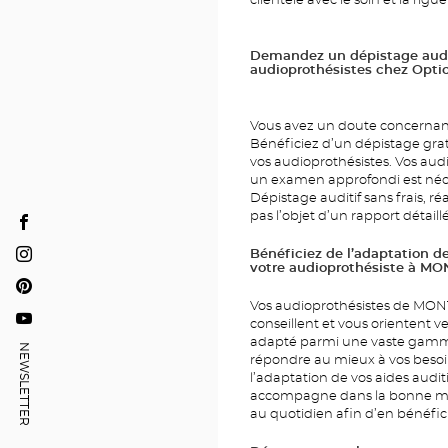
clientèle avec le soin et la rigu
Demandez un dépistage auditi
audioprothésistes chez Opti
Vous avez un doute concernant
Bénéficiez d’un dépistage grat
vos audioprothésistes. Vos aud
un examen approfondi est néces
Dépistage auditif sans frais, réa
pas l’objet d’un rapport détai
Optical
Center
Bénéficiez de l’adaptation de
Optical
votre audioprothésiste à M
PLACE
Center
Optical
LASALLE
PLACE
Vos audioprothésistes de MONT
Center
conseillent et vous orientent ver
Optical
LASALLE
PLACE
adapté parmi une vaste gamme 
Center
NEWSLETTER
LASALLE
répondre au mieux à vos besoi
PLACE
l’adaptation de vos aides auditi
DU
LASALLE
accompagne dans la bonne man
POINT
DE
au quotidien afin d’en bénéfic
VENTE
OPTICAL