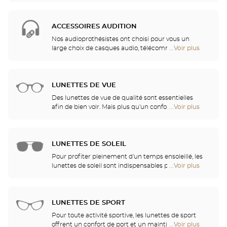
points
ainsi trouver dans votre magasin les piles et une
de
multitude de solutions de nettoyage et de rinçage
vente
pour votre appareil auditif.
ACCESSOIRES AUDITION
de
Optical
Nos audioprothésistes ont choisi pour vous un
Center
large choix de casques audio, télécommandes,
...Voir plus
de
Audioprothésiste
téléphones, réveils, chargeurs et autres accessoires
points
pour améliorer de façon significative votre confort
de
au quotidien.
vente
LUNETTES DE VUE
de
Optical
Des lunettes de vue de qualité sont essentielles
Center
afin de bien voir. Mais plus qu'un confort visuel, les
...Voir plus
de
Audioprothésiste
lunettes sont également un accessoire de mode et
points
un vecteur d'identité. C'est pourquoi nous vous
de
proposons, dans l'ensemble de nos magasins, un
vente
choix illimité de lunettes Ray-Ban, Police, Guess et
LUNETTES DE SOLEIL
de
bien d'autres marques.
Optical
Pour profiter pleinement d'un temps ensoleillé, les
Center
lunettes de soleil sont indispensables pour se
...Voir plus
de
Audioprothésiste
protéger des UV. Venez découvrir nos collections de
points
lunettes solaires parmi les plus grandes marques
de
telles que Ray-Ban, Persol, Gucci et tant d'autres !
vente
LUNETTES DE SPORT
de
Optical
Pour toute activité sportive, les lunettes de sport
Center
offrent un confort de port et un maintien optimal
...Voir plus