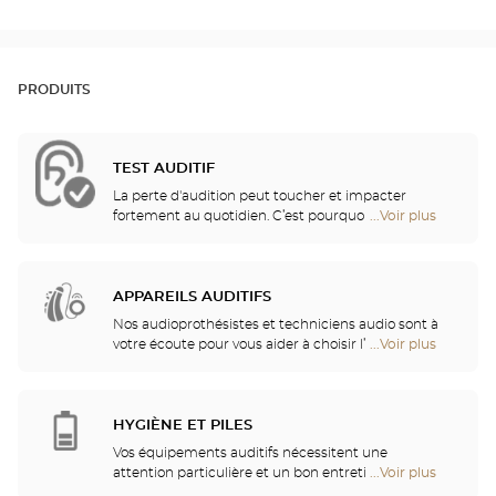
PRODUITS
TEST AUDITIF
La perte d'audition peut toucher et impacter
fortement au quotidien. C’est pourquoi nous vous
...Voir plus
de
proposons un bilan auditif gratuit pour vérifier
points
votre audition ! Ce test auditif vous permettra
de
d'identifier une éventuelle perte auditive, se
vente
traduisant par des fréquences de sons gênantes
APPAREILS AUDITIFS
de
ou non perçues, ou par une incompréhension des
Optical
Nos audioprothésistes et techniciens audio sont à
mots entendus.
Center
votre écoute pour vous aider à choisir l’appareil
...Voir plus
de
Audioprothésiste
auditif le mieux adapté à vos besoins. Nos
points
professionnels de l'audition vous procureront ainsi
de
des services et conseils de qualité. Après
vente
l'appareillage auditif, un suivi et entretien
HYGIÈNE ET PILES
de
personnalisé vous permettront de bénéficier
Optical
Vos équipements auditifs nécessitent une
pleinement de votre audition.
Center
attention particulière et un bon entretien pour
...Voir plus
de
Audioprothésiste
garantir une utilisation performante. Vous pourrez