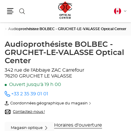
Rechercher
Français
Cha
canadie
Menu
la
lang
SE
Audioprothésiste BOLBEC - GRUCHET-LE-VALASSE Optical Center
Audioprothésiste BOLBEC -
GRUCHET-LE-VALASSE Optical
Center
342 rue de l'Abbaye
ZAC Carrefour
76210 GRUCHET LE VALASSE
Ouvert jusqu'à 19 h 00
+33 2 35 39 01 01
Appeler
le point
Coordonnées géographique du magasin
de vente
du
Audioprothésiste
point
Contactez-nous !
BOLBEC
de
-
vente
GRUCHET-
Audioprothésiste
Horaires d'ouverture
Magasin optique
LE-
BOLBEC