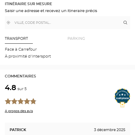
DANS
DÉTAILLÉ
ITINÉRAIRE SUR MESURE
GOOGLE
Saisir une adresse et recevez un itineraire précis
MAP
,
À
Itin
jus
trouver
proximité
poi
un
de
point
de
ven
TRANSPORT
PARKING
vente
Aud
Optical
BO
Face à Carrefour
Center
-
À proximité d'Intersport
GRU
LE-
VAL
Opti
COMMENTAIRES
Cen
4.8
sur 5
A propos des avis
PATRICK
3 décembre 2025